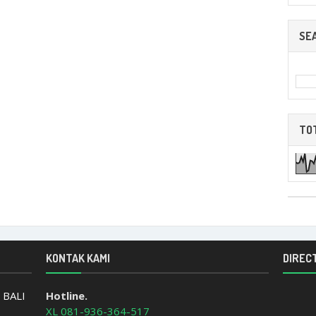
SE
TO
KONTAK KAMI
DIRECT
 BALI
Hotline.
XL 081-936-364-517