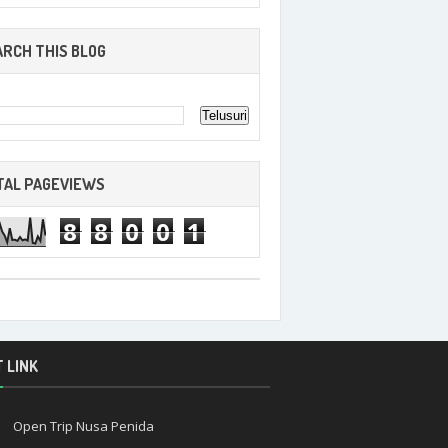
ARCH THIS BLOG
TAL PAGEVIEWS
8
8
0
0
1
 LINK
Open Trip Nusa Penida