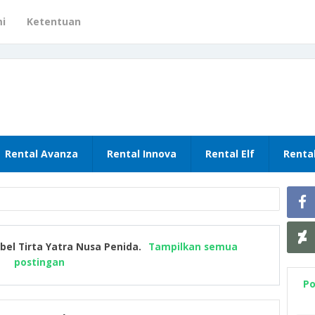
i
Ketentuan
Rental Avanza
Rental Innova
Rental Elf
Renta
abel
Tirta Yatra Nusa Penida
.
Tampilkan semua
postingan
Po