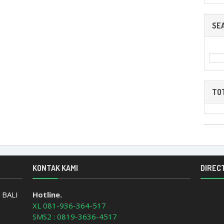
SE
TO
KONTAK KAMI
DIRECT
 BALI
Hotline.
XL 081-936-364-517
SMS2 : 0819-3636-4517